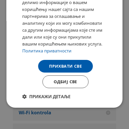
делимо информације о вашем
коришћењу нашег сајта са нашим
партнерима за оглашавање и
Frost Clean
аналитику који их могу комбиновати
са другим информацијама које сте им
Inteligentan zrak LOW WIND
дали или које су они прикупили
вашим коришћењем њихових услуга.
Политика приватности
Funkcija isušivanja
ПРИХВАТИ СВЕ
-15°C grijanje
ОДБИЈ СВЕ
Super tihi rad
ПРИКАЖИ ДЕТАЉЕ
Строго
Перформансе
Wi-Fi kontrola
неопходно