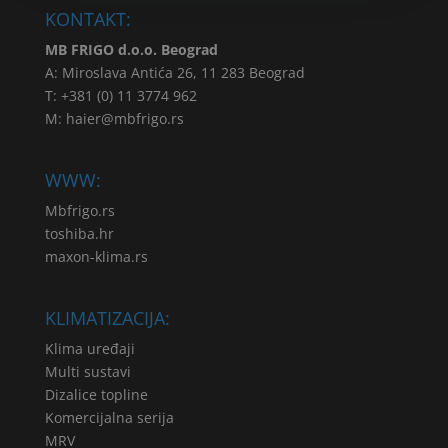
KONTAKT:
MB FRIGO d.o.o. Beograd
A: Miroslava Antića 26, 11 283 Beograd
T: +381 (0) 11 3774 962
M:
haier@mbfrigo.rs
WWW:
Mbfrigo.rs
toshiba.hr
maxon-klima.rs
KLIMATIZACIJA:
Klima uređaji
Multi sustavi
Dizalice topline
Komercijalna serija
MRV