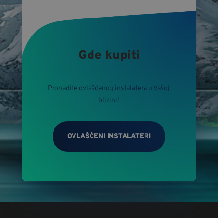
Gde kupiti
Pronađite ovlašćenog instalatera u Vašoj
blizini!
OVLAŠĆENI INSTALATERI