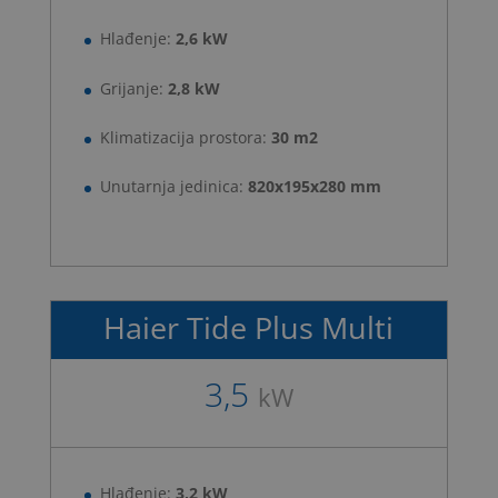
Hlađenje:
2,6 kW
Grijanje:
2,8 kW
Klimatizacija prostora:
30 m2
Unutarnja jedinica:
820x195x280 mm
Haier Tide Plus Multi
>Гоогле политику приватности
.
3,5
kW
Hlađenje:
3,2 kW