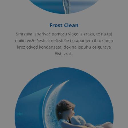
Frost Clean
Smrzava isparivač pomoću vlage iz zraka, te na taj
način veže čestice nečistoće i otapanjem ih uklanja
kroz odvod kondenzata, dok na ispuhu osigurava
čisti zrak.