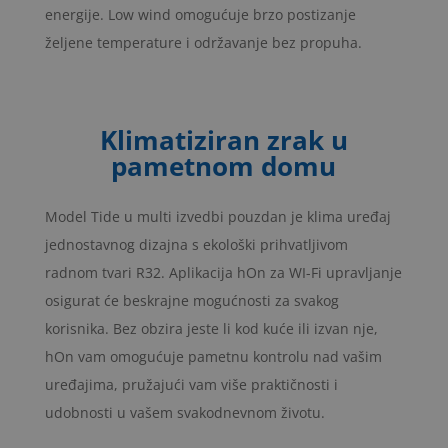
energije. Low wind omogućuje brzo postizanje
željene temperature i održavanje bez propuha.
Klimatiziran zrak u
pametnom domu
Model Tide u multi izvedbi pouzdan je klima uređaj
jednostavnog dizajna s ekološki prihvatljivom
radnom tvari R32. Aplikacija hOn za WI-Fi upravljanje
osigurat će beskrajne mogućnosti za svakog
korisnika.
Bez obzira jeste li kod kuće ili izvan nje,
hOn vam omogućuje pametnu kontrolu nad vašim
uređajima, pružajući vam više praktičnosti i
udobnosti u vašem svakodnevnom životu.