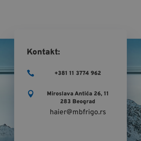
Kontakt:

+381 11 3774 962

Miroslava Antića 26, 11
283 Beograd
haier@mbfrigo.rs