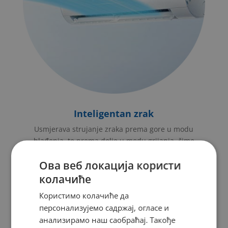
Inteligentan zrak
Usmjerava strujanje zraka prema gore u modu
hlađenja, te prema dolje u modu grijanja, čime
postiže bolji klimatizacijski učinak.
Ова веб локација користи
колачиће
Користимо колачиће да
персонализујемо садржај, огласе и
PREDNOSTI
анализирамо наш саобраћај. Такође