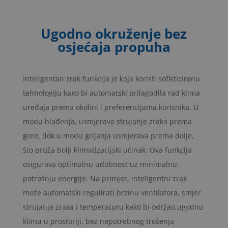
Ugodno okruženje bez
osjećaja propuha
Inteligentan zrak funkcija je koja koristi sofisticiranu
tehnologiju kako bi automatski prilagodila rad klima
uređaja prema okolini i preferencijama korisnika. U
modu hlađenja, usmjerava strujanje zraka prema
gore, dok u modu grijanja usmjerava prema dolje,
što pruža bolji klimatizacijski učinak. Ova funkcija
osigurava optimalnu udobnost uz minimalnu
potrošnju energije. Na primjer, inteligentni zrak
može automatski regulirati brzinu ventilatora, smjer
strujanja zraka i temperaturu kako bi održao ugodnu
klimu u prostoriji, bez nepotrebnog trošenja