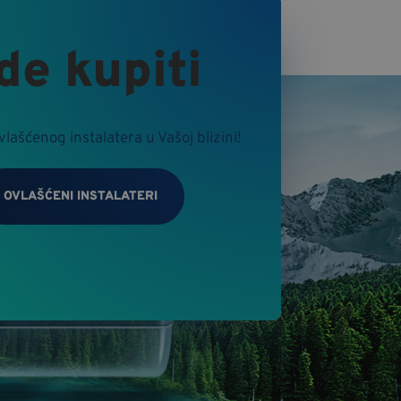
de kupiti
ифиед
ивање корисника и
а.
lašćenog instalatera u Vašoj blizini!
OVLAŠĆENI INSTALATERI