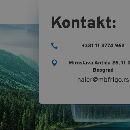
Kontakt:
Стро
Строго неопходни к
управљање налогом.

+381 11 3774 962

Miroslava Antića 26, 11 
Beograd
haier@mbfrigo.rs