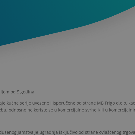
cijom od 5 godina.
aje kućne serije uvezene i isporučene od strane MB Frigo d.o.o. ka
trebu, odnosno ne koriste se u komercijalne svrhe i/ili u komercijaln
uženog jamstva je ugradnja isključivo od strane ovlašćenog trgova