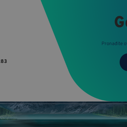
G
го неопходно
Перформансе
Циљање
Функционалност
Унцласс
олачићи омогућавају основну функционалност веб локације као што је пријављ
 Веб локација се не може правилно користити без стриктно неопходних колачић
Pronađite ov
283
>Гоогле политику приватности
.