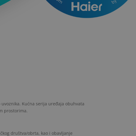
o uvoznika. Kućna serija uređaja obuhvata
im prostorima.
čkog društva/obrta, kao i obavljanje