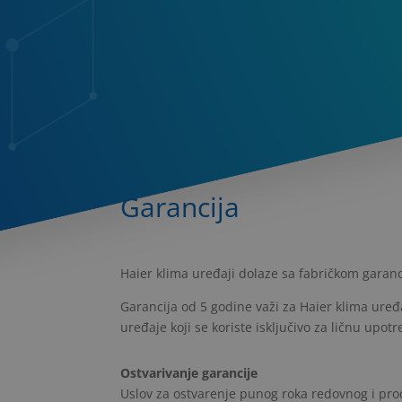
Garancija
Haier klima uređaji dolaze sa fabričkom garan
Garancija od 5 godine važi za Haier klima uređ
uređaje koji se koriste isključivo za ličnu upo
Ostvarivanje garancije
Uslov za ostvarenje punog roka redovnog i prod