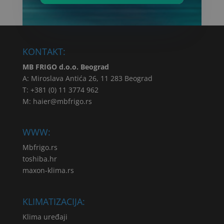
KONTAKT:
MB FRIGO d.o.o. Beograd
A: Miroslava Antića 26, 11 283 Beograd
T: +381 (0) 11 3774 962
M:
haier@mbfrigo.rs
WWW:
Mbfrigo.rs
toshiba.hr
maxon-klima.rs
KLIMATIZACIJA:
Klima uređaji