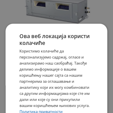
Ова веб локација користи
Kanalni model (visoki ESP)
колачиће
Vrhunski filteri za čisti zrak.
Користимо колачиће да
персонализујемо садржај, огласе и
анализирамо наш саобраћај. Такође
делимо информације о вашем
коришћењу нашег сајта са нашим
партнерима за оглашавање и
аналитику који их могу комбиновати
са другим информацијама које сте им
дали или које су они прикупили
вашим коришћењем њихових услуга.
Podno stropni model
Политика приватности