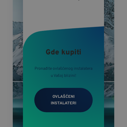
Gde kupiti
Pronađite ovlašćenog instalatera
u Vašoj blizini!
OVLAŠĆENI
INSTALATERI