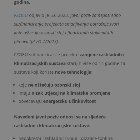
godina.
FZOEU
objavio je 5.6.2023.
Javni poziv za neposredno
su/financiranje projekata smanjivanja potrošnje tvari
koje oštećuju ozonski sloj i fluoriranih stakleničkih
plinova (JP ZO 7/2023).
FZOEU sufinancirat će projekte
zamjene rashladnih i
klimatizacijskih sustava
starijih više od 14 godine za
sustave koji koriste
nove tehnologije
:
koje
ne oštećuju ozonski sloj
imaju
nizak utjecaj na klimatske promjene
povećavaju
energetsku učinkovitost
Navedeni javni poziv odnosi se na sljedeće
rashladne i klimatizacijske sustave:
nepokretni rashladnici vode
i
dizalice topline