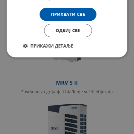
Moderan dizajn
ПРИХВАТИ СВЕ
ОДБИЈ СВЕ
ПРИКАЖИ ДЕТАЉЕ
Строго
Перформансе
неопходно
MRV S II
Циљање
Функционалност
Savršeno za grijanje i hlađenje većih objekata
Унцлассифиед