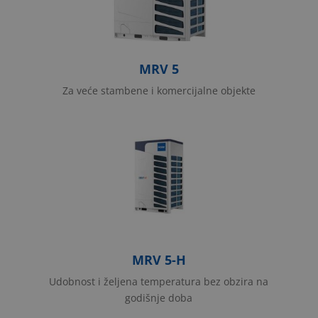
Строго неопходно
Перформансе
Циљање
Функционалност
MRV 5
Унцлассифиед
Za veće stambene i komercijalne objekte
Строго неопходни колачићи омогућавају
основну функционалност веб локације као што је
пријављивање корисника и управљање налогом.
Веб локација се не може правилно користити без
стриктно неопходних колачића.
MRV 5-H
Udobnost i željena temperatura bez obzira na
godišnje doba