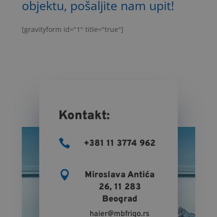
objektu, pošaljite nam upit!
[gravityform id="1" title="true"]
Kontakt:

+381 11 3774 962

Miroslava Antića
26, 11 283
Beograd
haier@mbfrigo.rs