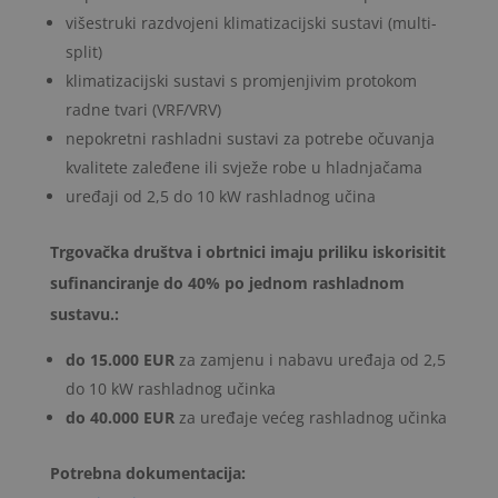
višestruki razdvojeni klimatizacijski sustavi
(multi-
split)
klimatizacijski sustavi s promjenjivim protokom
radne tvari
(VRF/VRV)
nepokretni rashladni sustavi za potrebe očuvanja
kvalitete zaleđene ili svježe robe u hladnjačama
uređaji od 2,5 do 10 kW rashladnog učina
Trgovačka društva i obrtnici imaju priliku iskorisitit
sufinanciranje do 40% po jednom rashladnom
sustavu.:
do 15.000 EUR
za zamjenu i nabavu uređaja od 2,5
do 10 kW rashladnog učinka
do 40.000 EUR
za uređaje većeg rashladnog učinka
Potrebna dokumentacija: