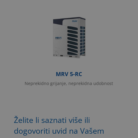
>Гоогле политику приватности
.
MRV 5-RC
Neprekidno grijanje, neprekidna udobnost
Želite li saznati više ili
dogovoriti uvid na Vašem